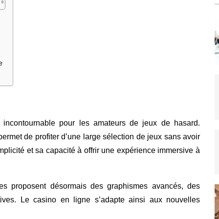
e
n incontournable pour les amateurs de jeux de hasard.
ermet de profiter d’une large sélection de jeux sans avoir
mplicité et sa capacité à offrir une expérience immersive à
ormes proposent désormais des graphismes avancés, des
ctives. Le casino en ligne s’adapte ainsi aux nouvelles