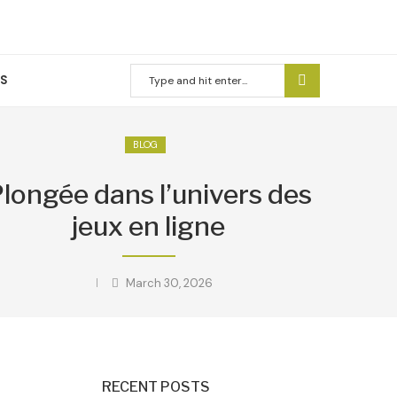
US
BLOG
longée dans l’univers des
jeux en ligne
March 30, 2026
RECENT POSTS