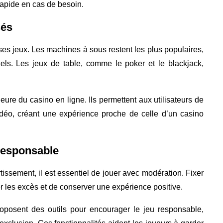
rapide en cas de besoin.
sés
 ses jeux. Les machines à sous restent les plus populaires,
tiels. Les jeux de table, comme le poker et le blackjack,
ure du casino en ligne. Ils permettent aux utilisateurs de
vidéo, créant une expérience proche de celle d’un casino
responsable
issement, il est essentiel de jouer avec modération. Fixer
r les excès et de conserver une expérience positive.
oposent des outils pour encourager le jeu responsable,