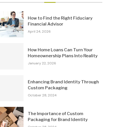
How to Find the Right Fiduciary
Financial Advisor
April 24, 2026
How Home Loans Can Turn Your
Homeownership Plans Into Reality
January 22, 2026
Enhancing Brand Identity Through
Custom Packaging
October 28, 2024
The Importance of Custom
Packaging for Brand Identity