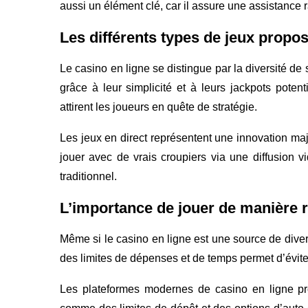
aussi un élément clé, car il assure une assistance 
Les différents types de jeux propo
Le casino en ligne se distingue par la diversité de
grâce à leur simplicité et à leurs jackpots poten
attirent les joueurs en quête de stratégie.
Les jeux en direct représentent une innovation maje
jouer avec de vrais croupiers via une diffusion 
traditionnel.
L’importance de jouer de manière 
Même si le casino en ligne est une source de divert
des limites de dépenses et de temps permet d’évite
Les plateformes modernes de casino en ligne pr