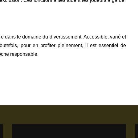
xclusion. Ces fonctionnalités aident les joueurs à garder
e dans le domaine du divertissement. Accessible, varié et
Toutefois, pour en profiter pleinement, il est essentiel de
roche responsable.