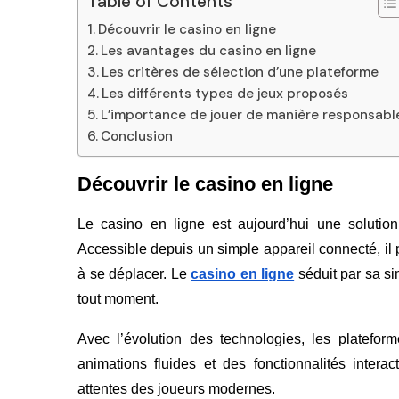
Table of Contents
Découvrir le casino en ligne
Les avantages du casino en ligne
Les critères de sélection d’une plateforme
Les différents types de jeux proposés
L’importance de jouer de manière responsabl
Conclusion
Découvrir le casino en ligne
Le casino en ligne est aujourd’hui une solutio
Accessible depuis un simple appareil connecté, il p
à se déplacer. Le
casino en ligne
séduit par sa si
tout moment.
Avec l’évolution des technologies, les platef
animations fluides et des fonctionnalités intera
attentes des joueurs modernes.