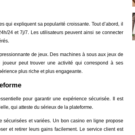
qui expliquent sa popularité croissante. Tout d’abord, il
24h/24 et 7j/7. Les utilisateurs peuvent ainsi se connecter
érés.
impressionnante de jeux. Des machines à sous aux jeux de
 joueur peut trouver une activité qui correspond à ses
xpérience plus riche et plus engageante.
teforme
ssentielle pour garantir une expérience sécurisée. Il est
ielle, qui atteste du sérieux de la plateforme.
 sécurisées et variées. Un bon casino en ligne propose
r et retirer leurs gains facilement. Le service client est