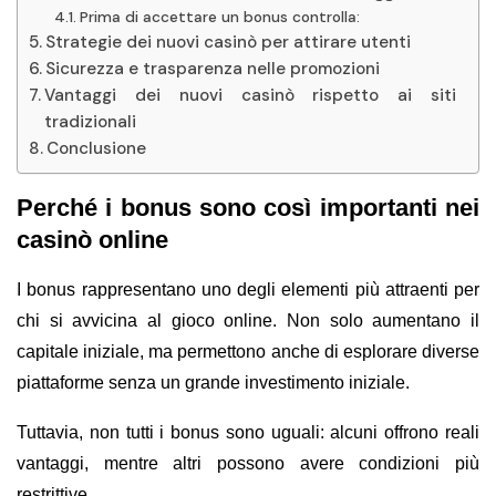
Prima di accettare un bonus controlla:
Strategie dei nuovi casinò per attirare utenti
Sicurezza e trasparenza nelle promozioni
Vantaggi dei nuovi casinò rispetto ai siti
tradizionali
Conclusione
Perché i bonus sono così importanti nei
casinò online
I bonus rappresentano uno degli elementi più attraenti per
chi si avvicina al gioco online. Non solo aumentano il
capitale iniziale, ma permettono anche di esplorare diverse
piattaforme senza un grande investimento iniziale.
Tuttavia, non tutti i bonus sono uguali: alcuni offrono reali
vantaggi, mentre altri possono avere condizioni più
restrittive.