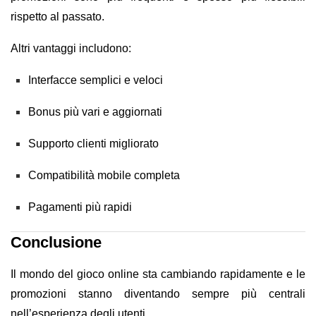
rispetto al passato.
Altri vantaggi includono:
Interfacce semplici e veloci
Bonus più vari e aggiornati
Supporto clienti migliorato
Compatibilità mobile completa
Pagamenti più rapidi
Conclusione
Il mondo del gioco online sta cambiando rapidamente e le
promozioni stanno diventando sempre più centrali
nell’esperienza degli utenti.