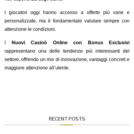
I giocatori oggi hanno accesso a offerte più varie e
personalizzate, ma è fondamentale valutare sempre con
attenzione le condizioni.
I
Nuovi Casinò Online con Bonus Esclusivi
rappresentano una delle tendenze più interessanti del
settore, offrendo un mix di innovazione, vantaggi concreti e
maggiore attenzione all’utente.
RECENT POSTS