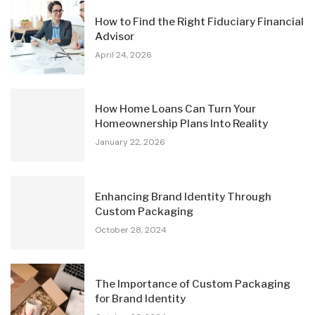
How to Find the Right Fiduciary Financial
Advisor
April 24, 2026
How Home Loans Can Turn Your
Homeownership Plans Into Reality
January 22, 2026
Enhancing Brand Identity Through
Custom Packaging
October 28, 2024
The Importance of Custom Packaging
for Brand Identity