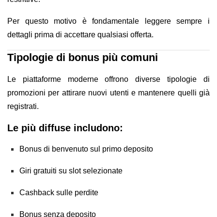
Per questo motivo è fondamentale leggere sempre i
dettagli prima di accettare qualsiasi offerta.
Tipologie di bonus più comuni
Le piattaforme moderne offrono diverse tipologie di
promozioni per attirare nuovi utenti e mantenere quelli già
registrati.
Le più diffuse includono:
Bonus di benvenuto sul primo deposito
Giri gratuiti su slot selezionate
Cashback sulle perdite
Bonus senza deposito