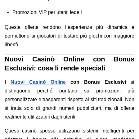
Promozioni VIP per utenti fedeli
Queste offerte rendono l’esperienza più dinamica e
permettono ai giocatori di testare più giochi con maggiore
libertà.
Nuovi Casinò Online con Bonus
Esclusivi: cosa li rende speciali
I
Nuovi Casinò Online
con Bonus Esclusivi
si
distinguono perché puntano su promozioni più
personalizzate e trasparenti rispetto ai siti tradizionali. Non
si tratta solo di grandi numeri pubblicitari, ma di offerte
realmente utilizzabili dagli utenti.
Questi casinò spesso utilizzano sistemi intelligenti per