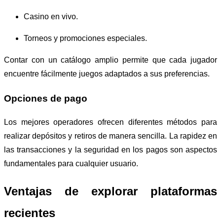
Casino en vivo.
Torneos y promociones especiales.
Contar con un catálogo amplio permite que cada jugador
encuentre fácilmente juegos adaptados a sus preferencias.
Opciones de pago
Los mejores operadores ofrecen diferentes métodos para
realizar depósitos y retiros de manera sencilla. La rapidez en
las transacciones y la seguridad en los pagos son aspectos
fundamentales para cualquier usuario.
Ventajas de explorar plataformas
recientes