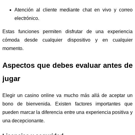
Atención al cliente mediante chat en vivo y correo
electrónico.
Estas funciones permiten disfrutar de una experiencia
cómoda desde cualquier dispositivo y en cualquier
momento.
Aspectos que debes evaluar antes de
jugar
Elegir un casino online va mucho más allá de aceptar un
bono de bienvenida. Existen factores importantes que
pueden marcar la diferencia entre una experiencia positiva y
una decepcionante.