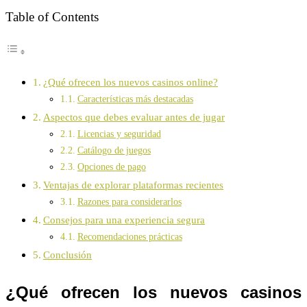
Table of Contents
¿Qué ofrecen los nuevos casinos online?
Características más destacadas
Aspectos que debes evaluar antes de jugar
Licencias y seguridad
Catálogo de juegos
Opciones de pago
Ventajas de explorar plataformas recientes
Razones para considerarlos
Consejos para una experiencia segura
Recomendaciones prácticas
Conclusión
¿Qué ofrecen los nuevos casinos