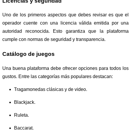
Licencias y seguridad
Uno de los primeros aspectos que debes revisar es que el
operador cuente con una licencia válida emitida por una
autoridad reconocida. Esto garantiza que la plataforma
cumple con normas de seguridad y transparencia.
Catálogo de juegos
Una buena plataforma debe ofrecer opciones para todos los
gustos. Entre las categorías más populares destacan:
Tragamonedas clásicas y de video.
Blackjack.
Ruleta.
Baccarat.