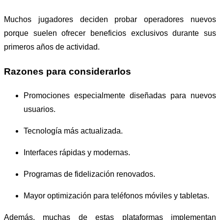
Muchos jugadores deciden probar operadores nuevos
porque suelen ofrecer beneficios exclusivos durante sus
primeros años de actividad.
Razones para considerarlos
Promociones especialmente diseñadas para nuevos
usuarios.
Tecnología más actualizada.
Interfaces rápidas y modernas.
Programas de fidelización renovados.
Mayor optimización para teléfonos móviles y tabletas.
Además, muchas de estas plataformas implementan