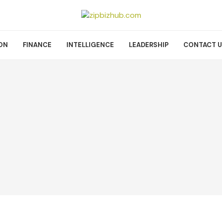
ON
FINANCE
INTELLIGENCE
LEADERSHIP
CONTACT 