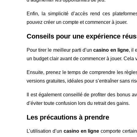
Enfin, la simplicité d’accès rend ces plateform
pouvez créer un compte et commencer à jouer.
Conseils pour une expérience réus
Pour tirer le meilleur parti d’un
casino en ligne
, il
un budget clair avant de commencer à jouer. Cela v
Ensuite, prenez le temps de comprendre les règles
versions gratuites, idéales pour s’entraîner sans ri
Il est également conseillé de profiter des bonus a
d’éviter toute confusion lors du retrait des gains.
Les précautions à prendre
L’utilisation d’un
casino en ligne
comporte certain