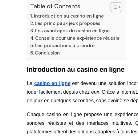
Table of Contents
Introduction au casino en ligne
Les principaux jeux proposés
Les avantages du casino en ligne
Conseils pour une expérience réussie
Les précautions à prendre
Conclusion
Introduction au casino en ligne
Le
casino en ligne
est devenu une solution incon
jouer facilement depuis chez eux. Grâce à Internet,
de jeux en quelques secondes, sans avoir à se dép
Chaque casino en ligne propose une expérience
sonores réalistes et des interfaces intuitive
plateformes offrent des options adaptées à tous les