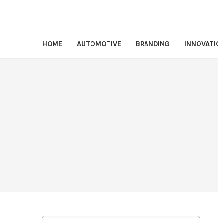
HOME
AUTOMOTIVE
BRANDING
INNOVATI