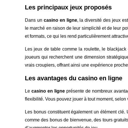
Les principaux jeux proposés
Dans un
casino en ligne
, la diversité des jeux 
le marché en raison de leur simplicité et de leur po
et formats, ce qui les rend particulièrement attractiv
Les jeux de table comme la roulette, le blackjack e
joueurs qui recherchent une dimension stratégique
vrais croupiers, offrant ainsi une expérience proch
Les avantages du casino en ligne
Le
casino en ligne
présente de nombreux avantage
flexibilité. Vous pouvez jouer à tout moment, selon v
Les bonus constituent également un élément clé. U
comme des bonus de bienvenue, des tours gratuits
d’augmenter les opportunités de jeu.