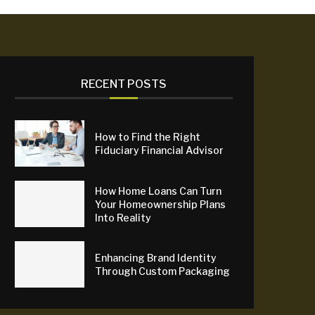
RECENT POSTS
How to Find the Right
Fiduciary Financial Advisor
How Home Loans Can Turn
Your Homeownership Plans
Into Reality
Enhancing Brand Identity
Through Custom Packaging