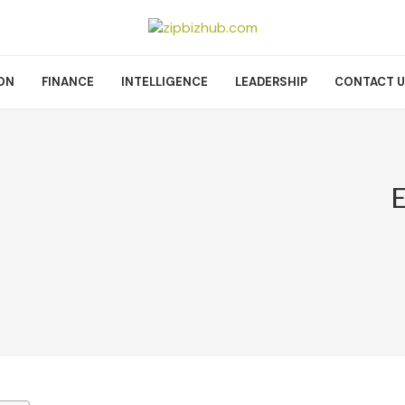
ON
FINANCE
INTELLIGENCE
LEADERSHIP
CONTACT 
E