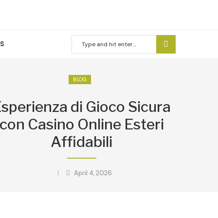
US
BLOG
sperienza di Gioco Sicura
con Casino Online Esteri
Affidabili
April 4, 2026