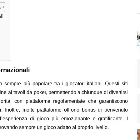
li
rnazionali
 sempre più popolare tra i giocatori italiani. Questi siti
ne ai tavoli da poker, permettendo a chiunque di divertirsi
ità, con piattaforme regolamentate che garantiscono
i. Inoltre, molte piattaforme offrono bonus di benvenuto
l’esperienza di gioco più emozionante e gratificante. I
rovando sempre un gioco adatto al proprio livello.