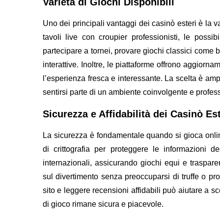
Varietà di Giochi Disponibili
Uno dei principali vantaggi dei casinò esteri è la va
tavoli live con croupier professionisti, le possibi
partecipare a tornei, provare giochi classici come 
interattive. Inoltre, le piattaforme offrono aggiorn
l’esperienza fresca e interessante. La scelta è ampi
sentirsi parte di un ambiente coinvolgente e profes
Sicurezza e Affidabilità dei Casinò Est
La sicurezza è fondamentale quando si gioca online.
di crittografia per proteggere le informazioni de
internazionali, assicurando giochi equi e traspare
sul divertimento senza preoccuparsi di truffe o pr
sito e leggere recensioni affidabili può aiutare a s
di gioco rimane sicura e piacevole.