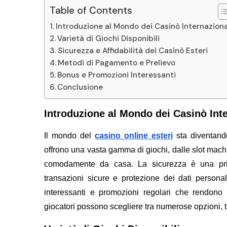
Table of Contents
Introduzione al Mondo dei Casinò Internaziona
Varietà di Giochi Disponibili
Sicurezza e Affidabilità dei Casinò Esteri
Metodi di Pagamento e Prelievo
Bonus e Promozioni Interessanti
Conclusione
Introduzione al Mondo dei Casinò Inte
Il mondo del
casino online esteri
sta diventando
offrono una vasta gamma di giochi, dalle slot machi
comodamente da casa. La sicurezza è una prior
transazioni sicure e protezione dei dati personal
interessanti e promozioni regolari che rendono 
giocatori possono scegliere tra numerose opzioni, t