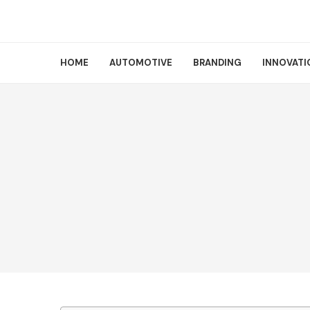
HOME
AUTOMOTIVE
BRANDING
INNOVATI