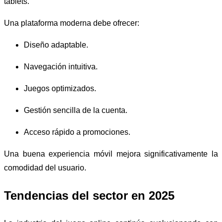
tablets.
Una plataforma moderna debe ofrecer:
Diseño adaptable.
Navegación intuitiva.
Juegos optimizados.
Gestión sencilla de la cuenta.
Acceso rápido a promociones.
Una buena experiencia móvil mejora significativamente la
comodidad del usuario.
Tendencias del sector en 2025