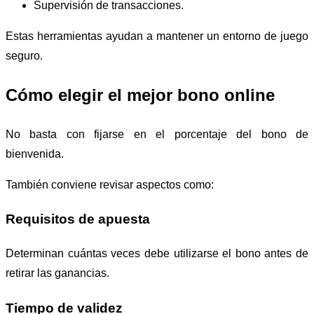
Supervisión de transacciones.
Estas herramientas ayudan a mantener un entorno de juego
seguro.
Cómo elegir el mejor bono online
No basta con fijarse en el porcentaje del bono de
bienvenida.
También conviene revisar aspectos como:
Requisitos de apuesta
Determinan cuántas veces debe utilizarse el bono antes de
retirar las ganancias.
Tiempo de validez